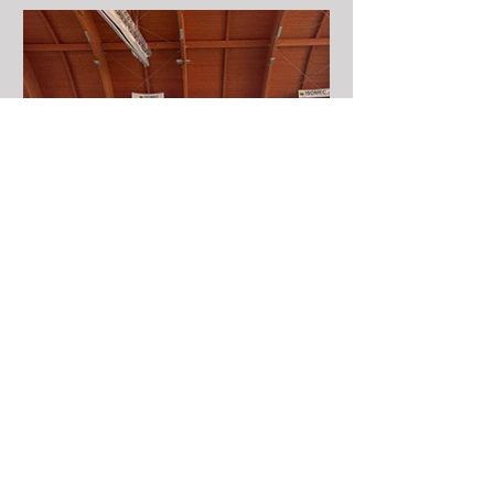
provenienti da tutta Italia. Nel
programma, oltre alle tecniche di
difesa da coltello, bastone e
aggressioni a mani nude, abbiamo
provato dirett
Stage di Krav Maga Nazionale
USACLI a Parma domenica 19
aprile 2026
Gran Stage di Krav Maga Nazionale
USACLI a Parma domenica scorsa 19
aprile. Eravamo in circa 150
provenienti da varie Scuole italiane e