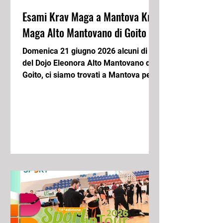
Esami Krav Maga a Mantova Krav
Maga Alto Mantovano di Goito
Domenica 21 giugno 2026 alcuni di noi
del Dojo Eleonora Alto Mantovano di
Goito, ci siamo trovati a Mantova per
gli esami di Krav Maga di fine anno
assieme ai ragazzi del Dojo Eleonora
di Mantova del Maestro Marco
Ceccarini. Sono stato molto
soddisfatto per l'ottimo esame che
hanno fatto partendo dal 1' livello fino
al 5' livello corrispondente alla cintura
nera. Maestro Nazionale 3'dan Krav
Maga USACLI Armando Pini -Corso
annuale tutti i lunedì e mercoledì dalle
19.00 alle