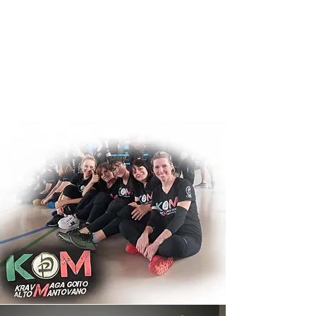
Ci sono allievi molto esperti e allievi
principianti che ogni anno iniziano
questa nuova esperienza.
Clicca
qui
per sapere di più riguardo
alla nostra scuola.