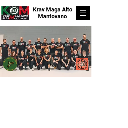
Krav Maga Alto
Mantovano
CORSI DI KRAV MAGA
A GOITO
La scuola di difesa personale
"Krav Maga Alto Mantovano " è presente
a Goito dal 2014.