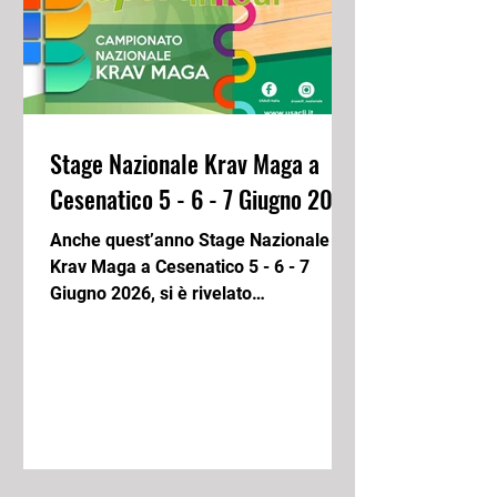
Stage Nazionale Krav Maga a
Cesenatico 5 - 6 - 7 Giugno 2026
Anche quest’anno Stage Nazionale
Krav Maga a Cesenatico 5 - 6 - 7
Giugno 2026, si è rivelato
un’esperienza estremamente
interessante e formativa. Noi del Dojo
Eleonora Krav Maga Alto Mantovano
abbiamo partecipato con entusiasmo,
dando il nostro contributo a un evento
che ha visto la presenza di circa 150
persone tra allievi e Maestri