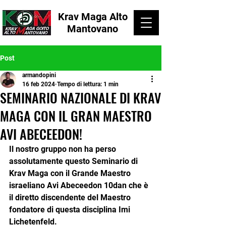
Krav Maga Alto
Mantovano
Post
armandopini
16 feb 2024
Tempo di lettura: 1 min
SEMINARIO NAZIONALE DI KRAV
MAGA CON IL GRAN MAESTRO
AVI ABECEEDON!
Il nostro gruppo non ha perso 
assolutamente questo Seminario di 
Krav Maga con il Grande Maestro 
israeliano Avi Abeceedon 10dan che è 
il diretto discendente del Maestro 
fondatore di questa disciplina Imi 
Lichetenfeld.